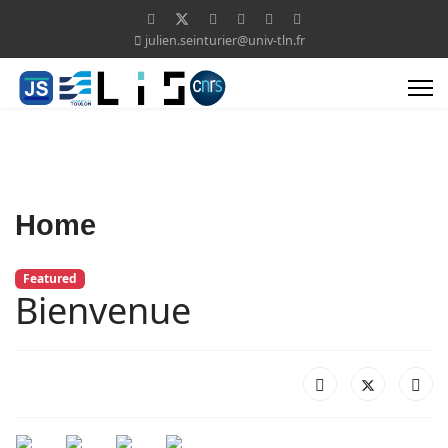
julien.seinturier@univ-tln.fr
Home
Featured
Bienvenue